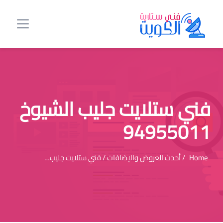
فني ستلايت جليب الشيوخ
94955011
Home
/ أحدث العروض والإضافات / فني ستلايت جليب…