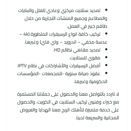
تمديد ستلايت مركزي وعادي للفلل والبنايات
والمطاعم وجميع المنشآت التجارية من خلال
طاقم خبير في العمل.
تركيب كافة انواع الرسيفرات المتطورة (4k –
عدسة مخفي – اندرويد – واي فاي) وغيرها.
تمديد مقاهي نظالم HD.
مقوي للستلايت.
أفضل الرسيفرات والأشتراكات في نظام IPTV.
عقود صيانة سنوية -للمجمعات -المؤسسات
الحكومية وغيرها.
لا تتردد بالتواصل معنا والحصول على حملاتنا المستمرة
مع خبراء وفنيين تركيب الستلايت في الكويت، والحصول
على خدمة متميزة لتأهلك الربح معنا الهدايا والعروض
المجانية والسريعة لدينا.