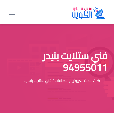
فني ستلايت بنيدر
94955011
Home
/ أحدث العروض والإضافات / فني ستلايت بنيدر…