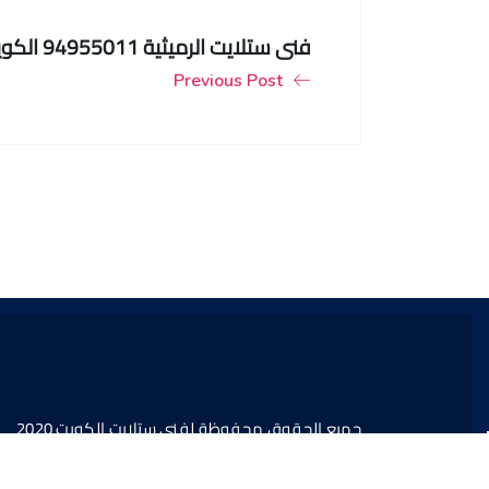
فني ستلايت الرميثية 94955011 الكويت
Previous Post
جميع الحقوق محفوظة لفني ستلايت الكويت 2020