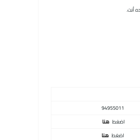
94955011
اضغط
هنا
اضغط
هنا