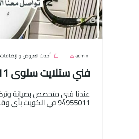
admin
أحدث العروض والإضافات
فني ستلايت سلوى 94955011 الكويت
عندنا فني متخصص بصيانة وترك
94955011 في الكويت بأي وقت وعلى مدار الساعة.