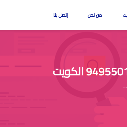
ت
من نحن
إتصل بنا
…