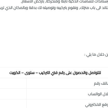
وستاندات للشاشات الذكية ثابتة ومتحركة, بأرخص الاسعار,
خلال ما يلي :
للتواصل والحصول على رقم فني التركيب – سلوى – الكويت
تف رقم
ال الواتساب
وقع الالكتروني