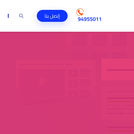
إتصل بنا
94955011