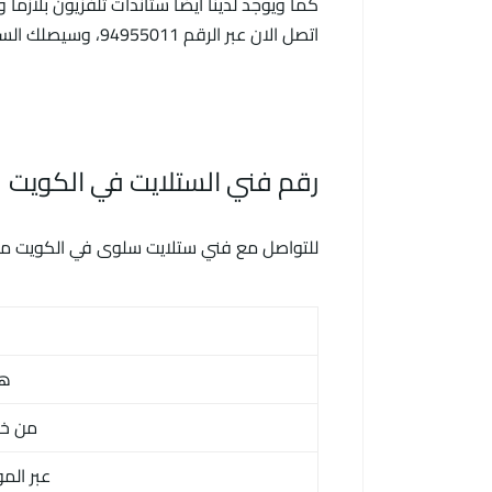
كما ويوجد لدينا أيضا ستاندات تلفزيون بلازما 
اتصل الان عبر الرقم 94955011، وسيصلك الستاند الى باب منزلك, ونقوم بتركيبه وتوصيله لك بدقة وبالمكان الذي تريده أنت.
رقم فني الستلايت في الكويت
للتواصل مع فني ستلايت سلوى في الكويت من 
ها
من خل
عبر الم