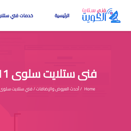
الرئيسية
خدمات فني ستلاي
فني ستلايت سلوى 94955011 الكويت
Home
/ أحدث العروض والإضافات / فني ستلايت سلوى