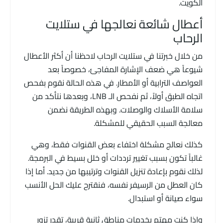
الكويت.
أعطال شائعة نعالجها في ستلايت
الرحاب
من خلال خبرتنا في ستلايت الرحاب لاحظنا أن أكثر الأعطال
شيوعاً هي ضعف الإشارة المفاجئ، خصوصاً بعد
العواصف الترابية أو الأمطار. في هذه الحالة نقوم بفحص
اتجاه الطبق أولاً، ثم نفحص الـ LNB، وبعدها نتأكد من
سلامة الأسلاك والوصلات. وبهذه الطريقة نضمن
معالجة السبب الحقيقي للمشكلة.
كذلك نعالج مشكلة اختفاء بعض القنوات فقط، وهي
غالباً تكون بسبب تغيير ترددات أو خلل بسيط في البرمجة.
لذلك نقوم بإعادة تنزيل القنوات وترتيبها من جديد. أما إذا
كان العطل من الرسيفر نفسه، فنقترح عليك الحل الأنسب
سواء صيانة أو استبدال.
وإذا كنت مهتم بخدمات مناطق ثانية قريبة، تقدر تزور