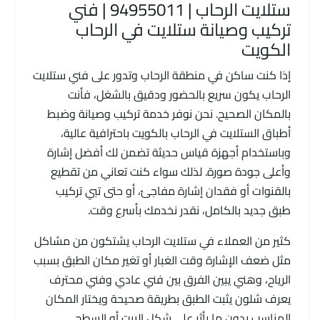
ستلايت الرحاب | 94955011 | فني
تركيب وصيانة ستلايت في الرحاب
الكويت
إذا كنت ساكن في منطقة الرحاب وتدور على فني ستلايت
الرحاب يكون سريع بالحضور ودقيق بالشغل، فأنت
بالمكان الصحيح. نحن نوفر خدمة تركيب وصيانة وضبط
أطباق الستلايت في الرحاب بالكويت باحترافية عالية،
وباستخدام أجهزة قياس حديثة تضمن لك أفضل إشارة
وأعلى جودة صورة. لذلك سواء كنت تعاني من تقطيع
بالقنوات أو فقدان إشارة مفاجئ، أو حتى تبي تركيب
طبق جديد بالكامل، نقدر نخدمك بأسرع وقت.
كثير من العملاء في ستلايت الرحاب يشتكون من مشاكل
مثل ضعف الإشارة وقت الغبار أو تغير مكان الطبق بسبب
الرياح، وهني يبين الفرق بين فني عادي وفني محترف
يعرف شلون يثبت الطبق بطريقة صحيحة ويختار المكان
المناسب بدون ما يأثر على شكل البيت أو السطح.