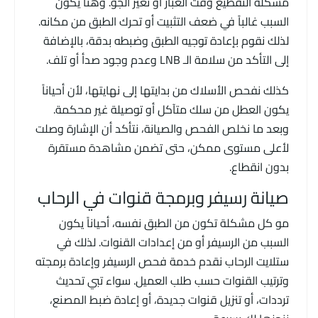
مشكلة التقطيع وقت الغبار أو تغير الجو. وهنا يكون
السبب غالباً في ضعف التثبيت أو تحرك الطبق من مكانه.
لذلك نقوم بإعادة توجيه الطبق وضبطه بدقة، بالإضافة
إلى التأكد من سلامة الـ LNB وعدم وجود صدأ أو تلف.
كذلك نفحص الأسلاك من بدايتها إلى نهايتها، لأن أحياناً
يكون العطل من سلك متآكل أو توصيلة غير محكمة.
وبعد ما نخلص الفحص والصيانة، نتأكد أن الإشارة وصلت
لأعلى مستوى ممكن، حتى تضمن مشاهدة مستقرة
بدون انقطاع.
صيانة رسيفر وبرمجة قنوات في الرحاب
مو كل مشكلة تكون من الطبق نفسه، أحياناً يكون
السبب من الرسيفر أو من إعدادات القنوات. لذلك في
ستلايت الرحاب نقدم خدمة فحص الرسيفر وإعادة برمجته
وترتيب القنوات حسب طلب العميل. سواء تبي تحديث
ترددات، أو تنزيل قنوات جديدة، أو إعادة ضبط المصنع،