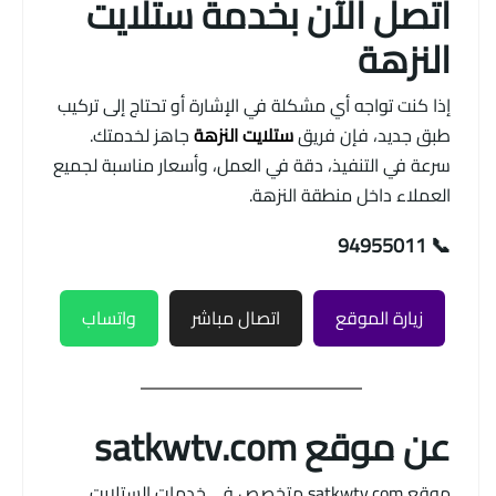
اتصل الآن بخدمة ستلايت
النزهة
إذا كنت تواجه أي مشكلة في الإشارة أو تحتاج إلى تركيب
طبق جديد، فإن فريق
ستلايت النزهة
جاهز لخدمتك.
سرعة في التنفيذ، دقة في العمل، وأسعار مناسبة لجميع
العملاء داخل منطقة النزهة.
📞 94955011
زيارة الموقع
اتصال مباشر
واتساب
عن موقع satkwtv.com
موقع satkwtv.com متخصص في خدمات الستلايت