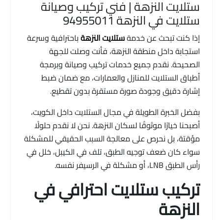
ستلايت النزهة | فني تركيب وصيانة
ستلايت في النزهة 94955011
إذا كنت تبحث عن خدمة
ستلايت النزهة
باحترافية وسرعة
استجابة داخل منطقة النزهة، فأنت وصلت للجهة
الصحيحة. نقدم جميع خدمات تركيب وصيانة وبرمجة
أطباق الستلايت للمنازل والعمارات، مع ضمان ضبط
إشارة دقيق وجودة صورة مستقرة بدون تقطيع.
بفضل الخبرة الطويلة في مجال الستلايت داخل الكويت،
أصبحنا خيارًا موثوقًا لسكان النزهة. نحن لا نقدم حلولًا
مؤقتة، بل نحرص على معالجة السبب الحقيقي للمشكلة
سواء كان ضعف توجيه الطبق، تلف في الكيبل، خلل في
رأس الطبق LNB، أو مشكلة في الرسيفر نفسه.
تركيب ستلايت احترافي في
النزهة