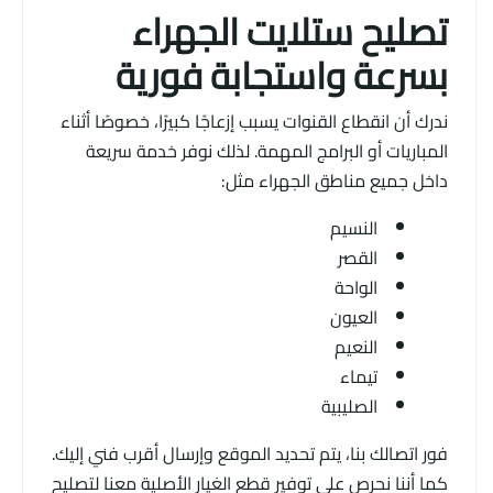
تصليح ستلايت الجهراء
بسرعة واستجابة فورية
ندرك أن انقطاع القنوات يسبب إزعاجًا كبيرًا، خصوصًا أثناء
المباريات أو البرامج المهمة. لذلك نوفر خدمة سريعة
داخل جميع مناطق الجهراء مثل:
النسيم
القصر
الواحة
العيون
النعيم
تيماء
الصليبية
فور اتصالك بنا، يتم تحديد الموقع وإرسال أقرب فني إليك.
كما أننا نحرص على توفير قطع الغيار الأصلية معنا لتصليح