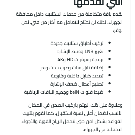
التي نقدمها
نقدم باقة متكاملة من خدمات الستلايت داخل محافظة
الجهراء، لذلك لن تحتاج للتعامل مع أكثر من فني. نحن
نوفر:
تركيب أطباق ستلايت جديدة
تغيير LNB وضبط الإشارة
برمجة رسيفرات HD و4K
إضافة نايل سات وعرب سات وبدر
تمديد كيابل داخلية وخارجية
تصليح أعطال ضعف الإشارة
ضبط قنوات beIN وجميع الباقات الرياضية
وعلاوة على ذلك، نهتم بتركيب الصحن في المكان
الأنسب لضمان أعلى نسبة استقبال. كما نقوم بتثبيت
القواعد بشكل آمن حتى تتحمل الرياح القوية والأجواء
المتقلبة في الجهراء.