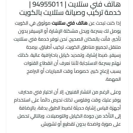
هاتف فني ستلايت | 94955011 |
خدمة تركيب وصيانة ستلايت بالكويت
إذا كنت تبحث عن
هاتف فني ستلايت
موثوق في الكويت
يوصل لك بسرعة ويحل مشكلة الإشارة أو الرسيفر بدون
تأخير، فأنت بالمكان الصحيح. نحن نوفر خدمة فني ستلايت
متنقل لجميع مناطق الكويت، تركيب أطباق، برمجة
رسيفر، ضبط إشارة، وتمديد كيابل باحترافية عالية. كذلك
نهتم بسرعة الاستجابة لأننا نعرف أن انقطاع القنوات
يسبب إزعاج كبير، خصوصاً وقت المباريات أو البرامج
المهمة.
وعلى الرغم من انتشار الفنيين، إلا أن اختيار فني محترف
يوفر عليك وقت وفلوس. لذلك نحرص دائماً على استخدام
أجهزة قياس إشارة حديثة لضبط الطبق بدقة، بالإضافة
إلى التأكد من جودة الكيابل والتوصيلات. وبالتالي تحصل
على صورة واضحة بدون تقطيع أو تشويش.