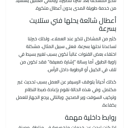
تتكرر المشكلة بعد فترة قصيرة. وبالتالي العميل يستفيد
من خدمة طويلة المدى بدون أعطال متكررة.
أعطال شائعة يحلها فني ستلايت
بسرعة
كثير من المشاكل تتكرر عند العملاء، ولذلك خبرتنا
تساعدنا نحلها بسرعة. فعلى سبيل المثال، مشكلة
اختفاء بعض القنوات غالباً تكون بسبب تغيير بسيط في
زاوية الطبق. أما رسالة “إشارة ضعيفة” فقد تكون من
تلف في الكيبل أو الرطوبة داخل الرأس.
كذلك أحياناً يتوقف الرسيفر عن العمل بسبب تحديث غير
مكتمل. وفي هذه الحالة نقوم بإعادة ضبط النظام
وتركيب السوفت وير الصحيح. وبالتالي يرجع الجهاز للعمل
بكفاءة.
روابط داخلية مهمة
إذا كنت تبحث عن خدمات متخصصة في مناطق معينة،