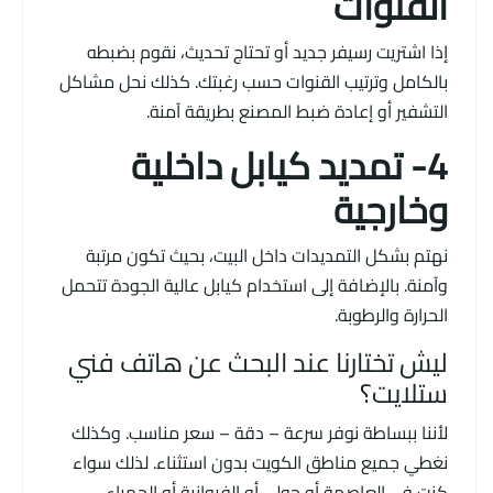
القنوات
إذا اشتريت رسيفر جديد أو تحتاج تحديث، نقوم بضبطه
بالكامل وترتيب القنوات حسب رغبتك. كذلك نحل مشاكل
التشفير أو إعادة ضبط المصنع بطريقة آمنة.
4- تمديد كيابل داخلية
وخارجية
نهتم بشكل التمديدات داخل البيت، بحيث تكون مرتبة
وآمنة. بالإضافة إلى استخدام كيابل عالية الجودة تتحمل
الحرارة والرطوبة.
ليش تختارنا عند البحث عن هاتف فني
ستلايت؟
لأننا ببساطة نوفر سرعة – دقة – سعر مناسب. وكذلك
نغطي جميع مناطق الكويت بدون استثناء. لذلك سواء
كنت في العاصمة أو حولي أو الفروانية أو الجهراء،